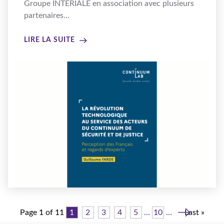
Groupe INTÉRIALE en association avec plusieurs
partenaires…
LIRE LA SUITE
Page 1 of 11
1
2
3
4
5
…
10
…
Last »