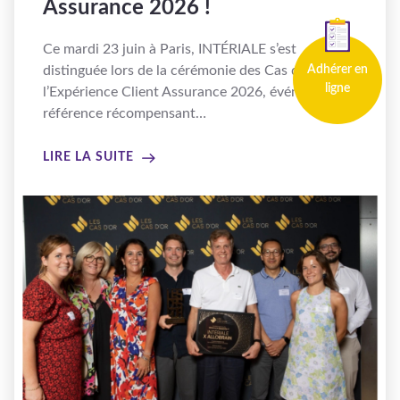
Assurance 2026 !
Ce mardi 23 juin à Paris, INTÉRIALE s’est
Adhérer en
distinguée lors de la cérémonie des Cas d’OR de
ligne
l’Expérience Client Assurance 2026, événement de
référence récompensant…
LIRE LA SUITE