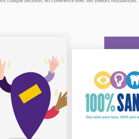
dent chaque décision, en cohérence avec ses valeurs mutualistes.