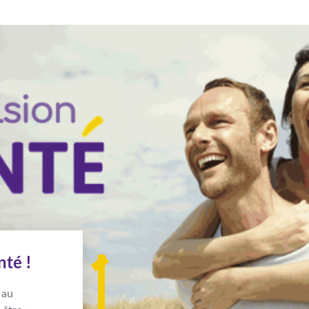
té !
 au